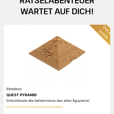
RÄTSELABENTEUER
WARTET AUF DICH!
O
u
o
f
t
o
c
t
s
k
Rätselbox
QUEST PYRAMID
Entschlüssle alle Geheimnisse des alten Ägyptens!
Nur noch 76 Artikel zu diesem Preis auf unserer Website!